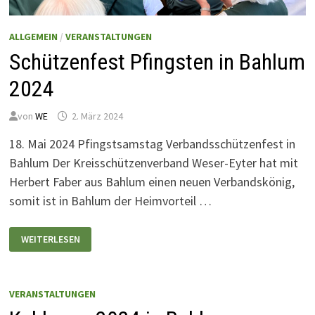
ALLGEMEIN
/
VERANSTALTUNGEN
Schützenfest Pfingsten in Bahlum
2024
von
WE
2. März 2024
18. Mai 2024 Pfingstsamstag Verbandsschützenfest in
Bahlum Der Kreisschützenverband Weser-Eyter hat mit
Herbert Faber aus Bahlum einen neuen Verbandskönig,
somit ist in Bahlum der Heimvorteil …
SCHÜTZENFEST
WEITERLESEN
PFINGSTEN
IN
BAHLUM
2024
VERANSTALTUNGEN