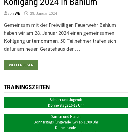
Kohlgang 2024 in Bahlum
von
WE
28. Januar 2024
Gemeinsam mit der Freiwilligen Feuerwehr Bahlum
haben wir am 28. Januar 2024 einen gemeinsamen
Kohlgang unternommen. 50 Teilnehmer trafen sich
dafür am neuen Gerätehaus der …
KOHLGANG
WEITERLESEN
2024
IN
BAHLUM
TRAININGSZEITEN
Schüler und Jugend:
Donnerstags 16-18 Uhr
Damen und Herren:
Donnerstags (ungerade KW) ab 19:00 Uhr
Damenrunde: