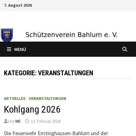
Zum
7. August 2026
Inhalt
springen
MENÜ
KATEGORIE:
VERANSTALTUNGEN
AKTUELLES
/
VERANSTALTUNGEN
Kohlgang 2026
von
WE
12. Februar 2026
Die Feuerwehr Emtinghausen-Bahlum und der