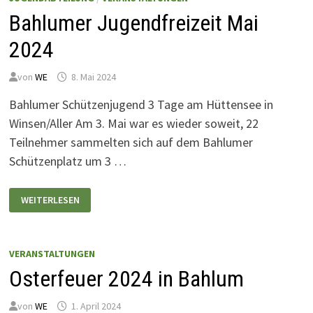
Bahlumer Jugendfreizeit Mai
2024
von
WE
8. Mai 2024
Bahlumer Schützenjugend 3 Tage am Hüttensee in
Winsen/Aller Am 3. Mai war es wieder soweit, 22
Teilnehmer sammelten sich auf dem Bahlumer
Schützenplatz um 3 …
BAHLUMER
WEITERLESEN
JUGENDFREIZEIT
MAI
2024
VERANSTALTUNGEN
Osterfeuer 2024 in Bahlum
von
WE
1. April 2024