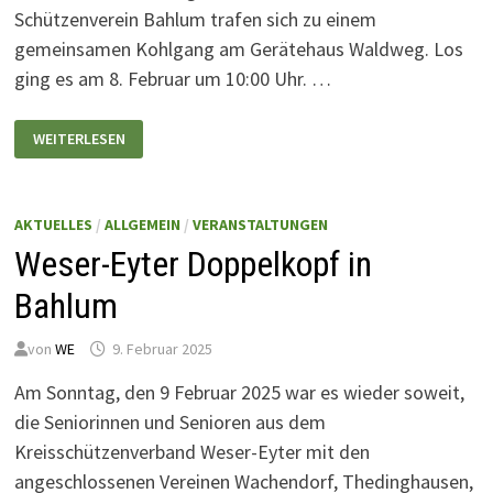
Schützenverein Bahlum trafen sich zu einem
gemeinsamen Kohlgang am Gerätehaus Waldweg. Los
ging es am 8. Februar um 10:00 Uhr. …
KOHLGANG
WEITERLESEN
2026
AKTUELLES
/
ALLGEMEIN
/
VERANSTALTUNGEN
Weser-Eyter Doppelkopf in
Bahlum
von
WE
9. Februar 2025
Am Sonntag, den 9 Februar 2025 war es wieder soweit,
die Seniorinnen und Senioren aus dem
Kreisschützenverband Weser-Eyter mit den
angeschlossenen Vereinen Wachendorf, Thedinghausen,