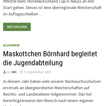
NWDSB beim Norddeutschland Cup in Neuss an den
Start gehen. Dieses ist eine überregionale Meisterschaft
im Auflageschießen …
TEILNAHME
WEITERLESEN
AM
NORDDEUTSCHLAND
CUP
IN
NEUSS
ALLGEMEIN
Maskottchen Börnhard begleitet
die Jugendabteilung
von
WH
5. September 2025
In diesem Jahr haben viele unserer Nachwuchsschützen
erstmals an übergeordneten Meisterschaften auf
Bezirks- und Landesebene teilgenommen. Das hat
berechtigterweise den Wunsch nach einem eigenen