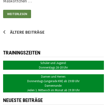
Maskottchen …
MASKOTTCHEN
WEITERLESEN
BÖRNHARD
BEGLEITET
DIE
JUGENDABTEILUNG
Beitragsnavigation
ÄLTERE BEITRÄGE
TRAININGSZEITEN
Schüler und Jugend:
Donnerstags 16-18 Uhr
Damen und Herren:
Donnerstags (ungerade KW) ab 19:00 Uhr
Damenrunde:
Jeden 1. Mittwoch im Monat ab 19:30 Uhr
NEUESTE BEITRÄGE