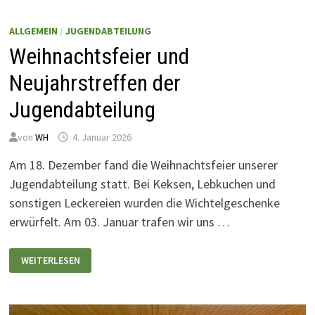
ALLGEMEIN
/
JUGENDABTEILUNG
Weihnachtsfeier und
Neujahrstreffen der
Jugendabteilung
von
WH
4. Januar 2026
Am 18. Dezember fand die Weihnachtsfeier unserer
Jugendabteilung statt. Bei Keksen, Lebkuchen und
sonstigen Leckereien wurden die Wichtelgeschenke
erwürfelt. Am 03. Januar trafen wir uns …
WEIHNACHTSFEIER
WEITERLESEN
UND
NEUJAHRSTREFFEN
DER
JUGENDABTEILUNG