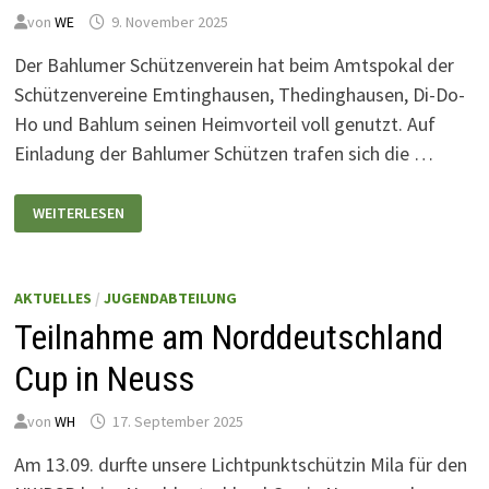
von
WE
9. November 2025
Der Bahlumer Schützenverein hat beim Amtspokal der
Schützenvereine Emtinghausen, Thedinghausen, Di-Do-
Ho und Bahlum seinen Heimvorteil voll genutzt. Auf
Einladung der Bahlumer Schützen trafen sich die …
AMTSPOKAL
WEITERLESEN
2025
AKTUELLES
/
JUGENDABTEILUNG
Teilnahme am Norddeutschland
Cup in Neuss
von
WH
17. September 2025
Am 13.09. durfte unsere Lichtpunktschützin Mila für den