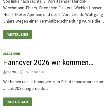
Von links nach rechts: 2. Vorsitzender Hendrik
Wiechmann-Ehlers, Friedhelm Oelkers, Wiebke Hansen,
Heinz-Dieter Apmann und der 1. Vorsitzende Wolfgang
Ehlers Wegen einer Terminüberschneidung wurde die …
JAHRESHAUPTVERSAMMLUNG
WEITERLESEN
FREITAG
23.
JANUAR
2026
ALLGEMEIN
Hannover 2026 wir kommen…
von
WE
24. Januar 2026
Wir haben uns in Hannover zum Schützenausmarsch am
5. Juli 2026 angemeldet.
HANNOVER
WEITERLESEN
2026
WIR
KOMMEN…