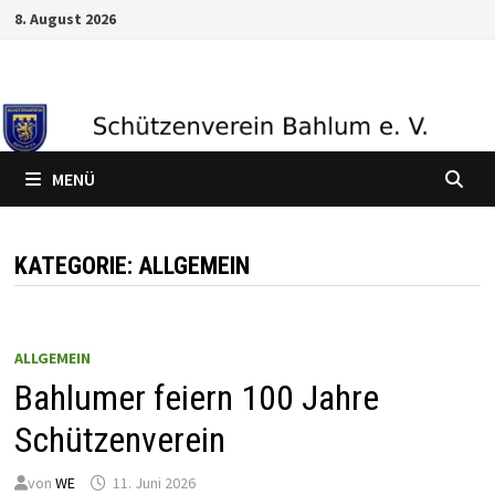
Zum
8. August 2026
Inhalt
springen
MENÜ
KATEGORIE:
ALLGEMEIN
ALLGEMEIN
Bahlumer feiern 100 Jahre
Schützenverein
von
WE
11. Juni 2026