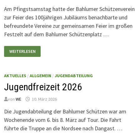
Am Pfingstsamstag hatte der Bahlumer Schützenverein
zur Feier des 100jährigen Jubiläums benachbarte und
befreundete Vereine zur gemeinsamen Feier im großen
Festzelt auf dem Bahlumer Schützenplatz …
BAHLUMER
WEITERLESEN
FEIERN
100
JAHRE
SCHÜTZENVEREIN
AKTUELLES
/
ALLGEMEIN
/
JUGENDABTEILUNG
Jugendfreizeit 2026
von
WE
10. März 2026
Die Jugendabteilung der Bahlumer Schützen war am
Wochenende vom 6. bis 8. März auf Tour. Die Fahrt
führte die Truppe an die Nordsee nach Dangast. …