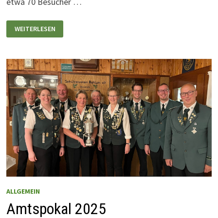
etwa 70 Besucher …
ADVENT
WEITERLESEN
AM
LAGERFEUER
2025
ALLGEMEIN
Amtspokal 2025