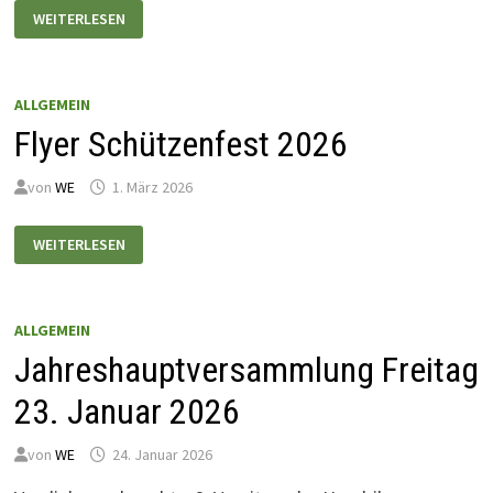
JUGENDFREIZEIT
WEITERLESEN
2026
ALLGEMEIN
Flyer Schützenfest 2026
von
WE
1. März 2026
FLYER
WEITERLESEN
SCHÜTZENFEST
2026
ALLGEMEIN
Jahreshauptversammlung Freitag
23. Januar 2026
von
WE
24. Januar 2026