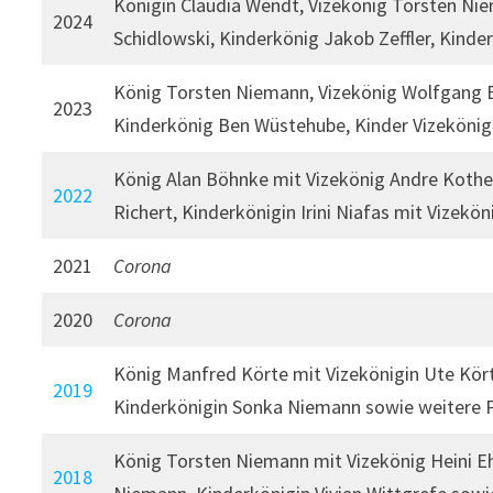
Königin Claudia Wendt, Vizekönig Torsten N
2024
Schidlowski, Kinderkönig Jakob Zeffler, Kinde
König Torsten Niemann, Vizekönig Wolfgang Eh
2023
Kinderkönig Ben Wüstehube, Kinder Vizeköni
König Alan Böhnke mit Vizekönig Andre Koth
2022
Richert, Kinderkönigin Irini Niafas mit Vizekö
2021
Corona
2020
Corona
König Manfred Körte mit Vizekönigin Ute Kör
2019
Kinderkönigin Sonka Niemann sowie weitere P
König Torsten Niemann mit Vizekönig Heini Eh
2018